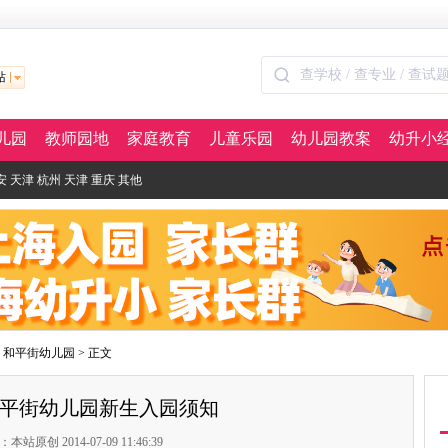
站
儿园
教师园地
家庭教育
儿童乐园
幼儿园教案
幼升小
安
天津
杭州
天津
重庆
其他
>
和平街幼儿园
> 正文
平街幼儿园新生入园须知
本站原创 2014-07-09 11:46:39