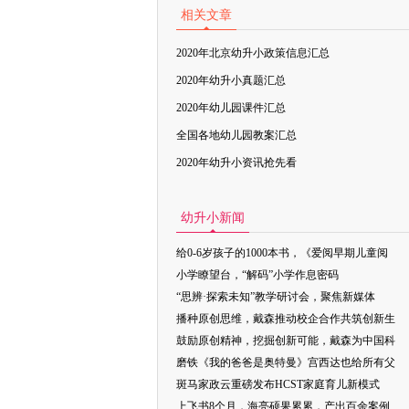
相关文章
2020年北京幼升小政策信息汇总
2020年幼升小真题汇总
2020年幼儿园课件汇总
全国各地幼儿园教案汇总
2020年幼升小资讯抢先看
幼升小新闻
给0-6岁孩子的1000本书，《爱阅早期儿童阅
小学瞭望台，“解码”小学作息密码
“思辨·探索未知”教学研讨会，聚焦新媒体
播种原创思维，戴森推动校企合作共筑创新生
鼓励原创精神，挖掘创新可能，戴森为中国科
磨铁《我的爸爸是奥特曼》宫西达也给所有父
斑马家政云重磅发布HCST家庭育儿新模式
上飞书8个月，海亮硕果累累，产出百余案例