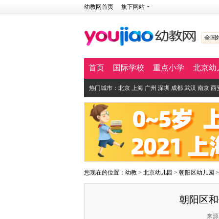
幼教网首页
旗下网站
全国
首页
国际学校
重点小学
北京幼
热门城市：
北京
上海
广州
深圳
成都
武汉
南京
西
您现在的位置：
幼教
>
北京幼儿园
>
朝阳区幼儿园
朝阳区和
来源：