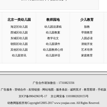
北京一类幼儿园
教师园地
少儿教育
海淀区幼儿园
幼儿园说课稿
胎教
西城区幼儿园
幼儿园教案
早期教育
东城区幼儿园
教学论文
入园必读
朝阳区幼儿园
幼儿园课件
潜能开发
其他区幼儿园
幼儿园教师心得
艺术培养
幼儿园资讯
幼儿园评语
家庭教育
广告合作请加微信：17310823356
广告服务
-
营销合作
-
友情链接
-
网站地图
-
服务条款
-
诚聘英才
-
教育图谱
-
手机版
京ICP备09042963号-17
京公网安备 11010802020155号
幼教网版权所有Copyright©2005-2017 www.youjiao.com. All Rights Reserved.