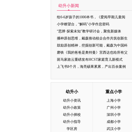
幼升小新闻
给0-6岁孩子的1000本书，《爱阅早期儿童阅
小学瞭望台，“解码”小学作息密码
“思辨·探索未知”教学研讨会，聚焦新媒体
播种原创思维，戴森推动校企合作共筑创新生
鼓励原创精神，挖掘创新可能，戴森为中国科
磨铁《我的爸爸是奥特曼》宫西达也给所有父
斑马家政云重磅发布HCST家庭育儿新模式
上飞书8个月，海亮硕果累累，产出百余案例
幼升小
重点小学
幼升小资讯
上海小学
幼升小政策
广州小学
幼升小择校
深圳小学
幼升小指导
成都小学
学区房
武汉小学