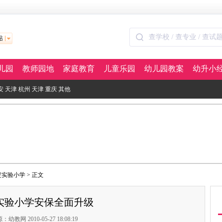
站
儿园
教师园地
家庭教育
儿童乐园
幼儿园教案
幼升小
安
天津
杭州
天津
重庆
其他
淀实验小学
> 正文
实验小学安保全面升级
：幼教网 2010-05-27 18:08:19