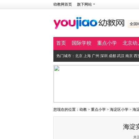
幼教网首页
旗下网站
全国
首页
国际学校
重点小学
北京幼
热门城市：
北京
上海
广州
深圳
成都
武汉
南京
西
您现在的位置：
幼教
>
重点小学
>
海淀区小学
>
海
海淀
来源