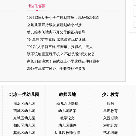
热门推荐
10月13日幼升小全年规划讲座，现场领2019白
立足儿童可持续发展规划幼小衔接
幼儿绘本阅读离不开父母的正确引导
“分离焦虑”咋克服 试试跟娃玩捉迷藏
“00后”入学新三样 平衡车、投影机、无人
该不该给宝宝玩手机？ 不妨先验“视力储备
家长们请注意！在武汉上小学这些证件须得有
2018年武汉市民办小学收费标准参考
北京一类幼儿园
教师园地
少儿教育
海淀区幼儿园
幼儿园说课稿
胎教
西城区幼儿园
幼儿园教案
早期教育
东城区幼儿园
教学论文
入园必读
朝阳区幼儿园
幼儿园课件
潜能开发
其他区幼儿园
幼儿园教师心得
艺术培养