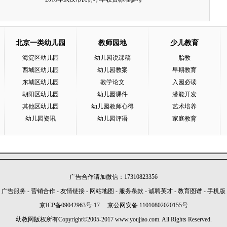
北京一类幼儿园
教师园地
少儿教育
海淀区幼儿园
幼儿园说课稿
胎教
西城区幼儿园
幼儿园教案
早期教育
东城区幼儿园
教学论文
入园必读
朝阳区幼儿园
幼儿园课件
潜能开发
其他区幼儿园
幼儿园教师心得
艺术培养
幼儿园资讯
幼儿园评语
家庭教育
广告合作请加微信：17310823356
广告服务
-
营销合作
-
友情链接
-
网站地图
-
服务条款
-
诚聘英才
-
教育图谱
-
手机版
京ICP备09042963号-17
京公网安备 11010802020155号
幼教网版权所有Copyright©2005-2017 www.youjiao.com. All Rights Reserved.