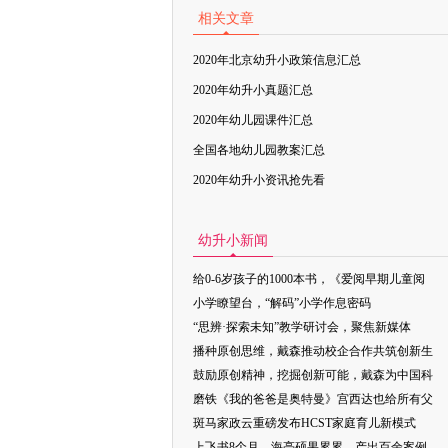
相关文章
2020年北京幼升小政策信息汇总
2020年幼升小真题汇总
2020年幼儿园课件汇总
全国各地幼儿园教案汇总
2020年幼升小资讯抢先看
幼升小新闻
给0-6岁孩子的1000本书，《爱阅早期儿童阅
小学瞭望台，“解码”小学作息密码
“思辨·探索未知”教学研讨会，聚焦新媒体
播种原创思维，戴森推动校企合作共筑创新生
鼓励原创精神，挖掘创新可能，戴森为中国科
磨铁《我的爸爸是奥特曼》宫西达也给所有父
斑马家政云重磅发布HCST家庭育儿新模式
上飞书8个月，海亮硕果累累，产出百余案例