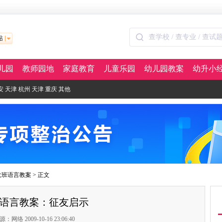
站
儿园
教师园地
家庭教育
儿童乐园
幼儿园教案
幼升小
安
天津
杭州
天津
重庆
其他
大班语言教案
> 正文
语言教案：征友启示
源：网络 2009-10-16 23:06:40