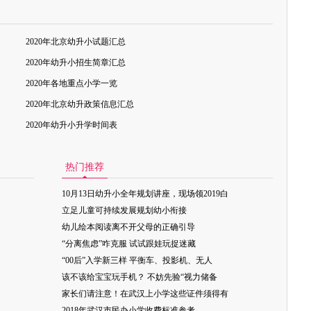
2020年北京幼升小试题汇总
2020年幼升小招生简章汇总
2020年各地重点小学一览
2020年北京幼升政策信息汇总
2020年幼升小升学时间表
热门推荐
10月13日幼升小全年规划讲座，现场领2019白
立足儿童可持续发展规划幼小衔接
幼儿绘本阅读离不开父母的正确引导
“分离焦虑”咋克服 试试跟娃玩捉迷藏
“00后”入学新三样 平衡车、投影机、无人
该不该给宝宝玩手机？ 不妨先验“视力储备
家长们请注意！在武汉上小学这些证件须得有
2018年武汉市民办小学收费标准参考