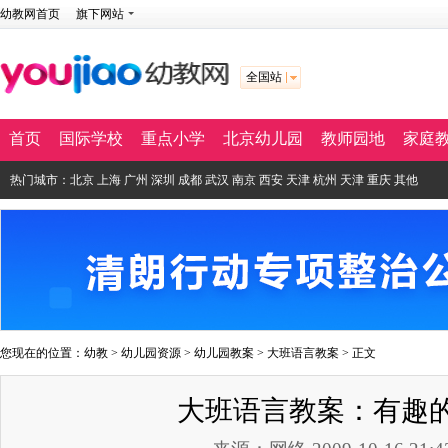
幼教网首页
旗下网站
全国站
首页
国际学校
重点小学
北京幼儿园
教师园地
家庭
热门城市：
北京
上海
广州
深圳
成都
武汉
南京
西安
天津
杭州
天津
重庆
其他
您现在的位置：
幼教
>
幼儿园资源
>
幼儿园教案
>
大班语言教案
> 正文
大班语言教案：有趣