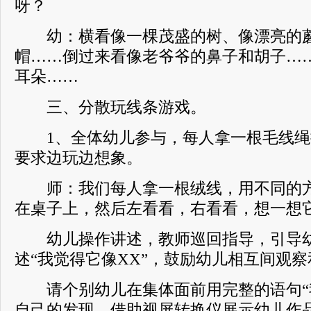
呀？
幼：横看像一棵茂盛的树、像漂亮的蘑
帽……倒过来看像老爷爷的鼻子和胡子…
耳朵……
三、分散玩线条游戏。
1、全体幼儿参与，每人拿一根毛线绳
要求边玩边想象。
师：我们每人拿一根绒线，用不同的方
在桌子上，然后左看看，右看看，想一想
幼儿操作讲述，教师巡回指导，引导幼
述“我觉得它像XX”，鼓励幼儿相互间观
请个别幼儿在集体面前用完整的语句“我
自己的发现。借助视屏转换仪展示幼儿作