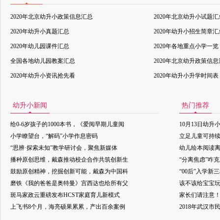
2020年北京幼升小政策信息汇总
2020年北京幼升小试题汇
2020年幼升小真题汇总
2020年幼升小招生简章汇
2020年幼儿园课件汇总
2020年各地重点小学一览
全国各地幼儿园教案汇总
2020年北京幼升政策信
2020年幼升小资讯抢先看
2020年幼升小升学时间表
幼升小新闻
热门推荐
给0-6岁孩子的1000本书，《爱阅早期儿童阅
10月13日幼升
小学瞭望台，“解码”小学作息密码
立足儿童可持
“思辨·探索未知”教学研讨会，聚焦新媒体
幼儿绘本阅读
播种原创思维，戴森推动校企合作共筑创新生
“分离焦虑”咋
鼓励原创精神，挖掘创新可能，戴森为中国科
“00后”入学新
磨铁《我的爸爸是奥特曼》宫西达也给所有父
该不该给宝宝玩
斑马家政云重磅发布HCST家庭育儿新模式
家长们请注意
上飞书8个月，海亮硕果累累，产出百余案例
2018年武汉