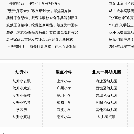
小学瞭望台，“解码”小学作息密码
立足儿童可持
“思辨·探索未知”教学研讨会，聚焦新媒体
幼儿绘本阅读
播种原创思维，戴森推动校企合作共筑创新生
“分离焦虑”咋
鼓励原创精神，挖掘创新可能，戴森为中国科
“00后”入学新
磨铁《我的爸爸是奥特曼》宫西达也给所有父
该不该给宝宝玩
斑马家政云重磅发布HCST家庭育儿新模式
家长们请注意
上飞书8个月，海亮硕果累累，产出百余案例
2018年武汉
幼升小
重点小学
北京一类幼儿园
幼升小资讯
上海小学
海淀区幼儿园
幼升小政策
广州小学
西城区幼儿园
幼升小择校
深圳小学
东城区幼儿园
幼升小指导
成都小学
朝阳区幼儿园
学区房
武汉小学
其他区幼儿园
幼升小真题
南京小学
幼儿园资讯
-->