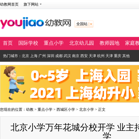
幼教网首页
旗下网站
全国站
首页
国际学校
重点小学
北京幼儿园
教师园地
家庭
热门城市：
北京
上海
广州
深圳
成都
武汉
南京
西安
天津
杭州
天津
重庆
其他
您现在的位置：
幼教
>
重点小学
>
西城区小学
>
北京小学
> 正文
北京小学万年花城分校开学 业主
学