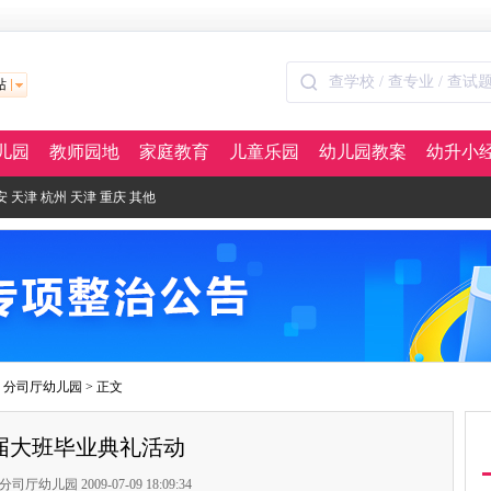
站
儿园
教师园地
家庭教育
儿童乐园
幼儿园教案
幼升小
安
天津
杭州
天津
重庆
其他
>
分司厅幼儿园
> 正文
9届大班毕业典礼活动
厅幼儿园 2009-07-09 18:09:34