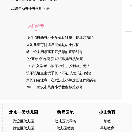
2020年幼升小升学时间表
热门推荐
10月13日幼升小全年规划讲座，现场领2019白
立足儿童可持续发展规划幼小衔接
幼儿绘本阅读离不开父母的正确引导
“分离焦虑”咋克服 试试跟娃玩捉迷藏
“00后”入学新三样 平衡车、投影机、无人
该不该给宝宝玩手机？ 不妨先验“视力储备
家长们请注意！在武汉上小学这些证件须得有
2018年武汉市民办小学收费标准参考
北京一类幼儿园
教师园地
少儿教育
海淀区幼儿园
幼儿园说课稿
胎教
西城区幼儿园
幼儿园教案
早期教育