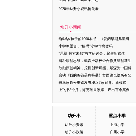
2020年幼升小资讯抢先看
幼升小新闻
给0-6岁孩子的1000本书，《爱阅早期儿童阅
小学瞭望台，“解码”小学作息密码
“思辨·探索未知”教学研讨会，聚焦新媒体
播种原创思维，戴森推动校企合作共筑创新生
鼓励原创精神，挖掘创新可能，戴森为中国科
磨铁《我的爸爸是奥特曼》宫西达也给所有父
斑马家政云重磅发布HCST家庭育儿新模式
上飞书8个月，海亮硕果累累，产出百余案例
幼升小
重点小学
幼升小资讯
上海小学
幼升小政策
广州小学