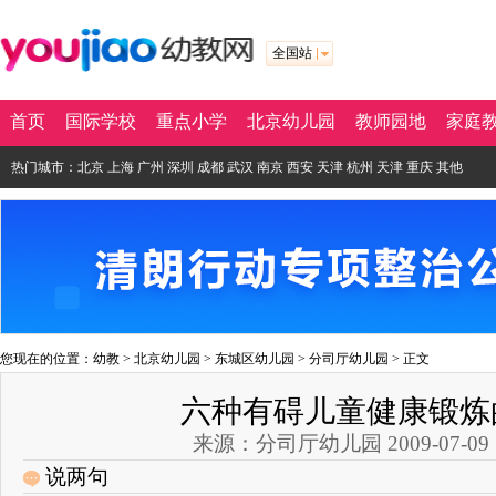
全国站
首页
国际学校
重点小学
北京幼儿园
教师园地
家庭
热门城市：
北京
上海
广州
深圳
成都
武汉
南京
西安
天津
杭州
天津
重庆
其他
您现在的位置：
幼教
>
北京幼儿园
>
东城区幼儿园
>
分司厅幼儿园
> 正文
六种有碍儿童健康锻炼
来源：分司厅幼儿园 2009-07-09 17
说两句