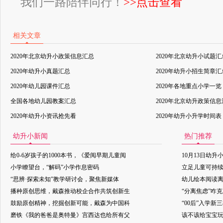
我们一路陪伴同行！
>>点击查看
相关文章
2020年北京幼升小政策信息汇总
2020年北京幼升小试题汇
2020年幼升小真题汇总
2020年幼升小招生简章汇
2020年幼儿园课件汇总
2020年各地重点小学一览
全国各地幼儿园教案汇总
2020年北京幼升政策信
2020年幼升小资讯抢先看
2020年幼升小升学时间表
幼升小新闻
热门推荐
给0-6岁孩子的1000本书，《爱阅早期儿童阅
10月13日幼升
小学瞭望台，“解码”小学作息密码
立足儿童可持
“思辨·探索未知”教学研讨会，聚焦新媒体
幼儿绘本阅读
播种原创思维，戴森推动校企合作共筑创新生
“分离焦虑”咋
鼓励原创精神，挖掘创新可能，戴森为中国科
“00后”入学新
磨铁《我的爸爸是奥特曼》宫西达也给所有父
该不该给宝宝玩