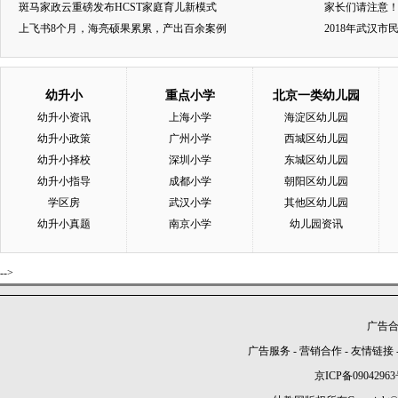
斑马家政云重磅发布HCST家庭育儿新模式
家长们请注意
上飞书8个月，海亮硕果累累，产出百余案例
2018年武汉
幼升小
重点小学
北京一类幼儿园
幼升小资讯
上海小学
海淀区幼儿园
幼升小政策
广州小学
西城区幼儿园
幼升小择校
深圳小学
东城区幼儿园
幼升小指导
成都小学
朝阳区幼儿园
学区房
武汉小学
其他区幼儿园
幼升小真题
南京小学
幼儿园资讯
-->
广告合作
广告服务
-
营销合作
-
友情链接
京ICP备09042963