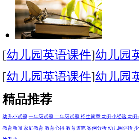
[
幼儿园英语课件
]
幼儿园
[
幼儿园英语课件
]
幼儿园英
精品推荐
幼升小试题
一年级试题
二年级试题
招生简章
幼升小经验
幼升
教育新闻
家庭教育
教育心得
教育随笔
案例分析
幼儿园评语
少