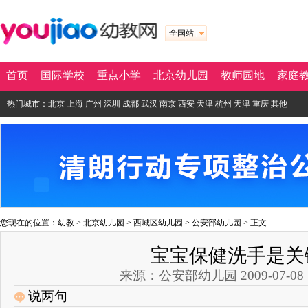
全国站
首页
国际学校
重点小学
北京幼儿园
教师园地
家庭
热门城市：
北京
上海
广州
深圳
成都
武汉
南京
西安
天津
杭州
天津
重庆
其他
您现在的位置：
幼教
>
北京幼儿园
>
西城区幼儿园
>
公安部幼儿园
> 正文
宝宝保健洗手是关
来源：公安部幼儿园 2009-07-08 13
说两句