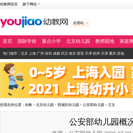
幼教网首页
旗下网站
全国站
首页
国际学校
重点小学
北京幼儿园
教师园地
家庭
热门城市：
北京
上海
广州
深圳
成都
武汉
南京
西安
天津
杭州
天津
重庆
其他
您现在的位置：
幼教
>
北京幼儿园
>
西城区幼儿园
>
公安部幼儿园
> 正文
公安部幼儿园概