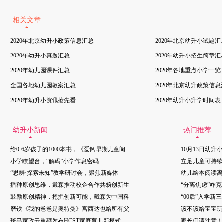
相关文章
2020年北京幼升小政策信息汇总
2020年北京幼升小试题汇
2020年幼升小真题汇总
2020年幼升小招生简章汇
2020年幼儿园课件汇总
2020年各地重点小学一览
全国各地幼儿园教案汇总
2020年北京幼升政策信
2020年幼升小资讯抢先看
2020年幼升小升学时间表
幼升小新闻
热门推荐
给0-6岁孩子的1000本书，《爱阅早期儿童阅
10月13日幼升
小学瞭望台，“解码”小学作息密码
立足儿童可持
“思辨·探索未知”教学研讨会，聚焦新媒体
幼儿绘本阅读
播种原创思维，戴森推动校企合作共筑创新生
“分离焦虑”咋
鼓励原创精神，挖掘创新可能，戴森为中国科
“00后”入学新
磨铁《我的爸爸是奥特曼》宫西达也给所有父
该不该给宝宝玩
斑马家政云重磅发布HCST家庭育儿新模式
家长们请注意