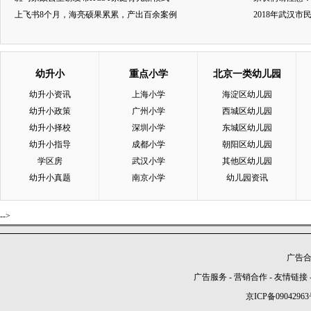
上飞书8个月，海亮硕果累累，产出百余案例
2018年武汉
幼升小
重点小学
北京一类幼儿园
幼升小资讯
上海小学
海淀区幼儿园
幼升小政策
广州小学
西城区幼儿园
幼升小择校
深圳小学
东城区幼儿园
幼升小指导
成都小学
朝阳区幼儿园
学区房
武汉小学
其他区幼儿园
幼升小真题
南京小学
幼儿园资讯
-->
广告合作
广告服务
-
营销合作
-
友情链接
京ICP备09042963