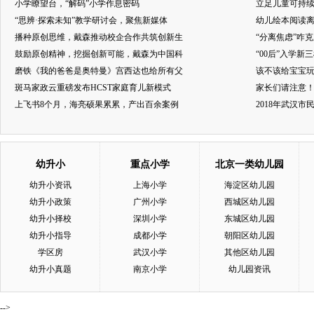
小学瞭望台，“解码”小学作息密码
立足儿童可持
“思辨·探索未知”教学研讨会，聚焦新媒体
幼儿绘本阅读
播种原创思维，戴森推动校企合作共筑创新生
“分离焦虑”咋
鼓励原创精神，挖掘创新可能，戴森为中国科
“00后”入学新
磨铁《我的爸爸是奥特曼》宫西达也给所有父
该不该给宝宝玩
斑马家政云重磅发布HCST家庭育儿新模式
家长们请注意
上飞书8个月，海亮硕果累累，产出百余案例
2018年武汉
幼升小
重点小学
北京一类幼儿园
幼升小资讯
上海小学
海淀区幼儿园
幼升小政策
广州小学
西城区幼儿园
幼升小择校
深圳小学
东城区幼儿园
幼升小指导
成都小学
朝阳区幼儿园
学区房
武汉小学
其他区幼儿园
幼升小真题
南京小学
幼儿园资讯
-->