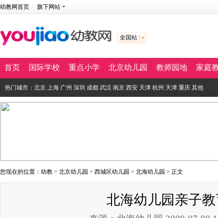
幼教网首页
旗下网站
全国站
首页
国际学校
重点小学
北京幼儿园
教师园地
家庭
热门城市：
北京
上海
广州
深圳
成都
武汉
南京
西安
天津
杭州
天津
重庆
其他
您现在的位置：
幼教
>
北京幼儿园
>
西城区幼儿园
>
北海幼儿园
> 正文
北海幼儿园亲子教