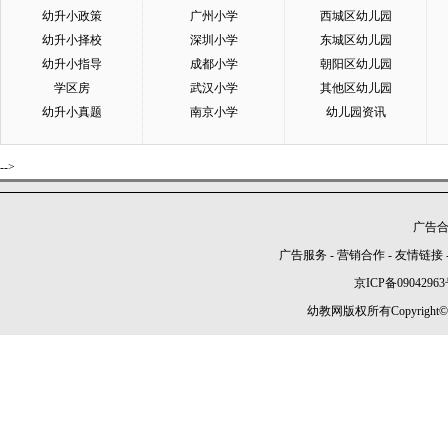
幼升小政策
广州小学
西城区幼儿园
幼升小择校
深圳小学
东城区幼儿园
幼升小指导
成都小学
朝阳区幼儿园
学区房
武汉小学
其他区幼儿园
幼升小真题
南京小学
幼儿园资讯
-->
广告合作
广告服务
-
营销合作
-
友情链接
京ICP备09042963
幼教网版权所有Copyright©2005-2