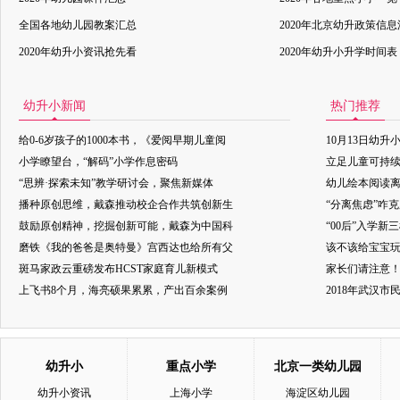
全国各地幼儿园教案汇总
2020年北京幼升政策信
2020年幼升小资讯抢先看
2020年幼升小升学时间表
幼升小新闻
热门推荐
给0-6岁孩子的1000本书，《爱阅早期儿童阅
10月13日幼升
小学瞭望台，“解码”小学作息密码
立足儿童可持
“思辨·探索未知”教学研讨会，聚焦新媒体
幼儿绘本阅读
播种原创思维，戴森推动校企合作共筑创新生
“分离焦虑”咋
鼓励原创精神，挖掘创新可能，戴森为中国科
“00后”入学新
磨铁《我的爸爸是奥特曼》宫西达也给所有父
该不该给宝宝玩
斑马家政云重磅发布HCST家庭育儿新模式
家长们请注意
上飞书8个月，海亮硕果累累，产出百余案例
2018年武汉
幼升小
重点小学
北京一类幼儿园
幼升小资讯
上海小学
海淀区幼儿园