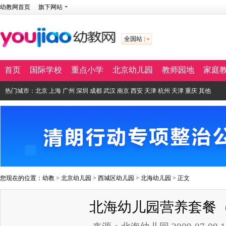
幼教网首页
旗下网站
全国站
首页
国际学校
重点小学
北京幼儿园
教师园地
家庭
热门城市：
北京
上海
广州
深圳
成都
武汉
南京
西安
天津
杭州
天津
重庆
其他
您现在的位置：
幼教
>
北京幼儿园
>
西城区幼儿园
>
北海幼儿园
> 正文
北海幼儿园营养套餐