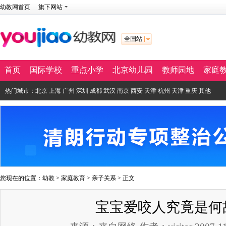
幼教网首页
旗下网站
全国站
首页
国际学校
重点小学
北京幼儿园
教师园地
家庭
热门城市：
北京
上海
广州
深圳
成都
武汉
南京
西安
天津
杭州
天津
重庆
其他
您现在的位置：
幼教
>
家庭教育
>
亲子关系
> 正文
宝宝爱咬人究竟是何故