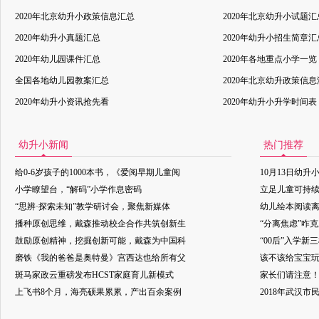
2020年北京幼升小政策信息汇总
2020年北京幼升小试题汇
2020年幼升小真题汇总
2020年幼升小招生简章汇
2020年幼儿园课件汇总
2020年各地重点小学一览
全国各地幼儿园教案汇总
2020年北京幼升政策信
2020年幼升小资讯抢先看
2020年幼升小升学时间表
幼升小新闻
热门推荐
给0-6岁孩子的1000本书，《爱阅早期儿童阅
10月13日幼升
小学瞭望台，“解码”小学作息密码
立足儿童可持
“思辨·探索未知”教学研讨会，聚焦新媒体
幼儿绘本阅读
播种原创思维，戴森推动校企合作共筑创新生
“分离焦虑”咋
鼓励原创精神，挖掘创新可能，戴森为中国科
“00后”入学新
磨铁《我的爸爸是奥特曼》宫西达也给所有父
该不该给宝宝玩
斑马家政云重磅发布HCST家庭育儿新模式
家长们请注意
上飞书8个月，海亮硕果累累，产出百余案例
2018年武汉