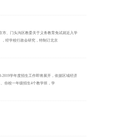
京市、门头沟区教委关于义务教育免试就近入学
则》，经学校行政会研究，特制订北京
18-2019学年度招生工作即将展开，依据区域经济
1、你校一年级招生4个教学班，学