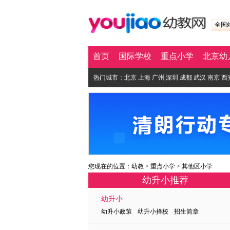
全国
首页
国际学校
重点小学
北京幼
热门城市：
北京
上海
广州
深圳
成都
武汉
南京
西
您现在的位置：
幼教
>
重点小学
>
其他区小学
幼升小推荐
幼升小
幼升小政策 幼升小择校 招生简章