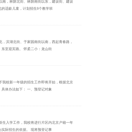
路以南，林荫北街、林荫南街以东，建设街、建设
北的适龄儿童，计划招生8个教学班
以北，滨湖北街、于家园南街以南，西起青春路，
东至迎宾路。 怀柔二小：龙山街
持下我校新一年级的招生工作即将开始，根据北京
具体办法如下： 一、预登记对象
级新生入学工作，我校将进行片区内北京户籍一年
实际招生的依据。 现将预登记事