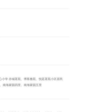
中心小学 亦城茗苑、博客雅苑、悦廷茗苑小区居民
里、南海家园四里、南海家园五里