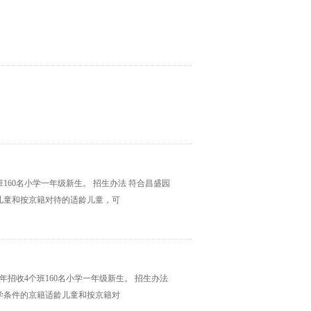
班160名小学一年级新生。 招生办法 符合昌盛园
儿童和按京籍对待的适龄儿童，可
8年招收4个班160名小学一年级新生。 招生办法
学条件的京籍适龄儿童和按京籍对