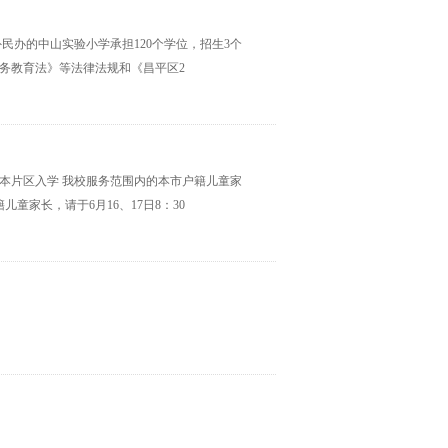
外民办的中山实验小学承担120个学位，招生3个
义务教育法》等法律法规和《昌平区2
到本片区入学 我校服务范围内的本市户籍儿童家
家长，请于6月16、17日8：30