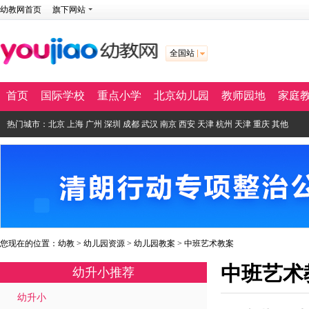
幼教网首页
旗下网站
全国站
首页
国际学校
重点小学
北京幼儿园
教师园地
家庭
热门城市：
北京
上海
广州
深圳
成都
武汉
南京
西安
天津
杭州
天津
重庆
其他
您现在的位置：
幼教
>
幼儿园资源
>
幼儿园教案
>
中班艺术教案
中班艺术
幼升小推荐
幼升小