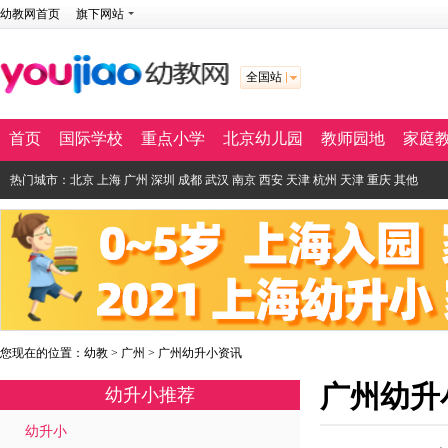
幼教网首页
旗下网站
全国站
首页
国际学校
重点小学
北京幼儿园
教师园地
家庭
热门城市：
北京
上海
广州
深圳
成都
武汉
南京
西安
天津
杭州
天津
重庆
其他
您现在的位置：
幼教
>
广州
>
广州幼升小资讯
广州幼升
幼升小推荐
幼升小