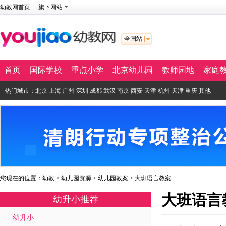
幼教网首页
旗下网站
全国站
首页
国际学校
重点小学
北京幼儿园
教师园地
家庭
热门城市：
北京
上海
广州
深圳
成都
武汉
南京
西安
天津
杭州
天津
重庆
其他
您现在的位置：
幼教
>
幼儿园资源
>
幼儿园教案
>
大班语言教案
大班语言
幼升小推荐
幼升小