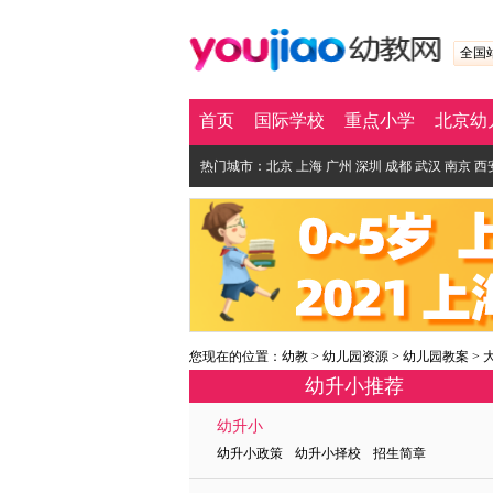
全国
首页
国际学校
重点小学
北京幼
热门城市：
北京
上海
广州
深圳
成都
武汉
南京
西
您现在的位置：
幼教
>
幼儿园资源
>
幼儿园教案
>
幼升小推荐
幼升小
幼升小政策 幼升小择校 招生简章