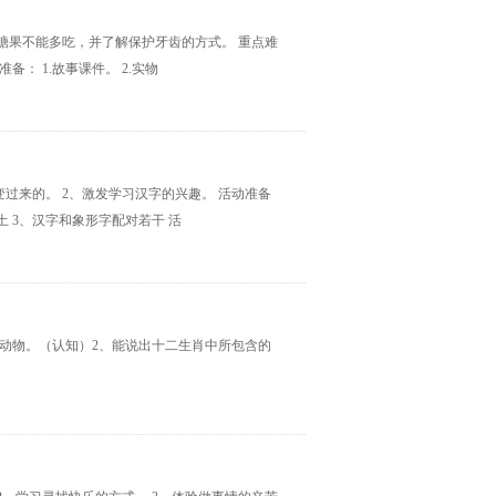
知道糖果不能多吃，并了解保护牙齿的方式。 重点难
： 1.故事课件。 2.实物
过来的。 2、激发学习汉字的兴趣。 活动准备
 3、汉字和象形字配对若干 活
动物。（认知）2、能说出十二生肖中所包含的