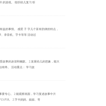
样 的游戏。 组织幼儿复习 听
有益的事情。 感受 子 字儿个富有韵律的特点，
带、录音机、字卡等等 活动过
感受故事的诙谐和幽默。 2.发展幼儿的想象，能大
始有终。 活动重点： 学习故
事要专心。 2.能观察画面，学习复述故事中片
-P18。 2.字卡妈妈、姐姐、哥