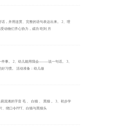
对话，并用连贯、完整的语句表达出来。 2、理
受动物们齐心协力，成功 吃到 月
 2、幼儿能用我会--------说一句话。 3、
好习惯。 活动准备：幼儿做
淆的字音 毛 、 白猫 、 黑猫 。 3、初步学
片、绕口令PPT、白猫与黑猫头