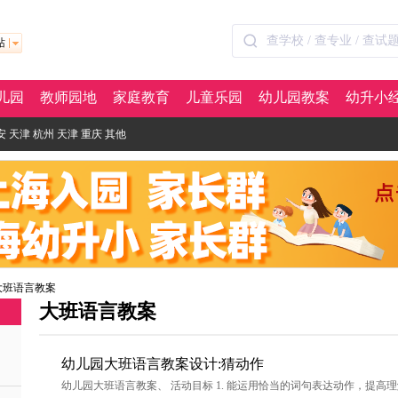
站
儿园
教师园地
家庭教育
儿童乐园
幼儿园教案
幼升小
安
天津
杭州
天津
重庆
其他
大班语言教案
大班语言教案
幼儿园大班语言教案设计:猜动作
幼儿园大班语言教案、 活动目标 1. 能运用恰当的词句表达动作，提高理