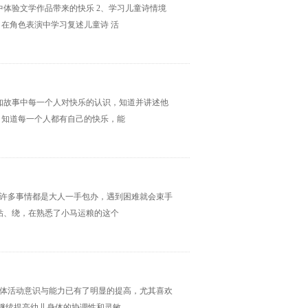
中体验文学作品带来的快乐 2、学习儿童诗情境
，在角色表演中学习复述儿童诗 活
感知故事中每一个人对快乐的认识，知道并讲述他
，知道每一个人都有自己的快乐，能
，许多事情都是大人一手包办，遇到困难就会束手
钻、绕，在熟悉了小马运粮的这个
身体活动意识与能力已有了明显的提高，尤其喜欢
继续提高幼儿身体的协调性和灵敏