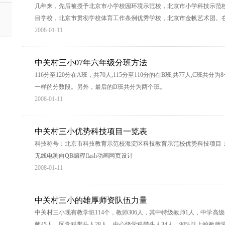
几年来，先后被授予北京市小学校园环境示范校，北京市小学科技示范
目学校，北京市贯彻学校体育工作条例优秀学校，北京市金帆艺术团。
2008-01-11
中关村三小07年六年级分班方法
116分至120分在A班，共70人,115分至110分的在B班,共77人,C班共分
一样的分数段。另外，最后的D班共分为两个班。
2008-01-11
中关村三小优势科技项目一览表
科技称号：北京市科技教育示范校海淀区科技教育示范校优势科技项目：
无线电测向QB编程flash动画网页设计
2008-01-11
中关村三小的雄厚师资队伍力量
中关村三小现有教学班114个，教师306人，其中特级教师1人，中学高
师45人，区学科带头人28人，中心级学科带头人34人，90%以上的教