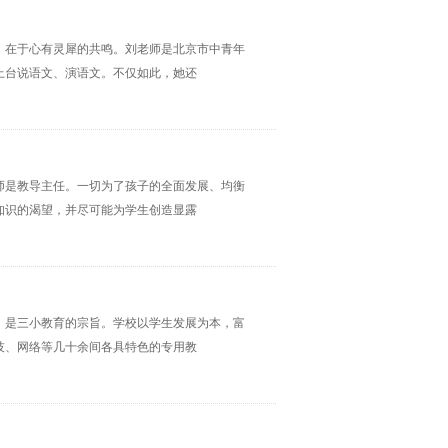
，在于心有灵犀的共鸣。刘老师是北京市中青年
上台说语文、演语文。不仅如此，她还
师是教导主任。一切为了孩子的全面发展、均衡
知识的渴望，并尽可能为学生创造显露
，是三小教育的宗旨。学校以学生发展为本，富
技、网络等几十余间各具特色的专用教