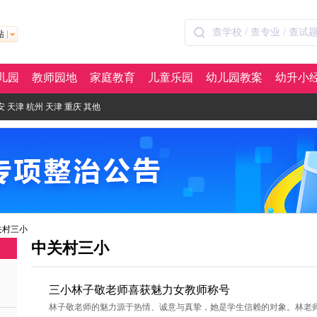
站
儿园
教师园地
家庭教育
儿童乐园
幼儿园教案
幼升小
安
天津
杭州
天津
重庆
其他
关村三小
中关村三小
三小林子敬老师喜获魅力女教师称号
林子敬老师的魅力源于热情、诚意与真挚，她是学生信赖的对象。林老