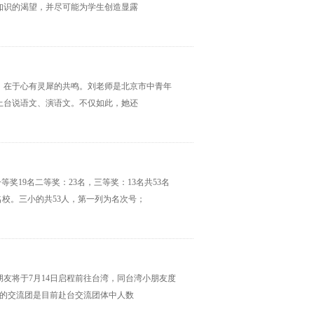
知识的渴望，并尽可能为学生创造显露
，在于心有灵犀的共鸣。刘老师是北京市中青年
上台说语文、演语文。不仅如此，她还
19名二等奖：23名，三等奖：13名共53名
名校。三小的共53人，第一列为名次号；
友将于7月14日启程前往台湾，同台湾小朋友度
成的交流团是目前赴台交流团体中人数