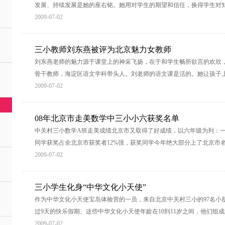
发展、持续发展是她的座右铭。她用对学生的期望和信任，换得学生对
2009-07-02
三小教师刘东燕被评为北京魅力女教师
刘东燕老师的魅力源于课堂上的神采飞扬，在于和学生畅所欲言的欢欣
骨干教师，海淀区语文学科带头人。刘老师的语文课是活的。她让孩子
2009-07-02
08年北京市走美数学中三小小六获奖名单
中关村三小数学A班走美成绩北京市又取得了好成绩，以六年级为列：一等奖
同学获奖占全北京市获奖者12%强，获奖同学今年绝大部分上了北京市
2009-07-02
三小学生化身“中华文化小天使”
作为中华文化小天使宝岛体验营的一员，来自北京中关村三小的97名小朋
过9天的快乐假期。这些中华文化小天使年龄在10到11岁之间，他们组
2009-07-02