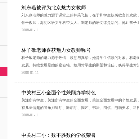
刘东燕被评为北京魅力女教师
刘东燕老师的魅力源于课堂上的神采飞扬，在于和学生畅所欲言的欢欣
骨干教师，海淀区语文学科带头人。刘老师的语文课是活的。她让孩子
2008-01-11
林子敬老师喜获魅力女教师称号
林子敬老师的魅力源于热情、诚意与真挚，她是学生信赖的对象。林老
发展、持续发展是她的座右铭。她用对学生的期望和信任，换得学生对
2008-01-11
中关村三小全面个性兼顾办学特色
关注所有学生，关注所有学生的全面发展，关注全面发展中的个性发展
有儿童情趣的管乐排练厅、舞蹈厅、陶艺、书法、围棋、电脑美术、科
2008-01-11
中关村三小：数不胜数的学校荣誉