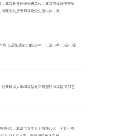
校，北京教育科研先进单位，北京市体育传统项
在海淀区被授予师德建设先进集体，教
为8个班,也是按成绩分的,其中：C1至C4和C5至C8是
创新机器人车辆模型航空模型航海模型DI创意
级教师4人，北京市青年骨干教师10人，区骨干教
师学历达到大本水平。王翠娟校长凭着对