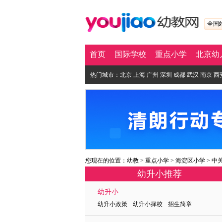
全国
首页
国际学校
重点小学
北京幼
热门城市：
北京
上海
广州
深圳
成都
武汉
南京
西
您现在的位置：
幼教
>
重点小学
>
海淀区小学
>
中
幼升小推荐
幼升小
幼升小政策 幼升小择校 招生简章