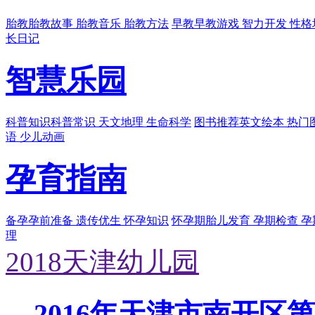
胎教
胎教故事 胎教音乐 胎教方法
早教
早教游戏 智力开发 性格
长日记
智慧乐园
科普知识
科普常识 天文地理 生命科学
图书推荐
英文绘本 热门
语 少儿动画
孕育指南
备孕
孕前准备 遗传优生 怀孕知识
怀孕期
胎儿发育 孕期检查 
理
2018天津幼儿园
2016年天津市南开区