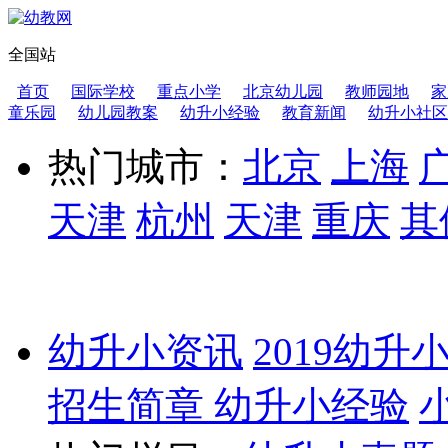
全国站
首页
国际学校
重点小学
北京幼儿园
教师园地
家
童乐园
幼儿园教案
幼升小经验
教育新闻
幼升小社区
热门城市：
北京
上海
天津
杭州
天津
重庆
其
幼升小资讯
2019幼升
招生简章
幼升小经验