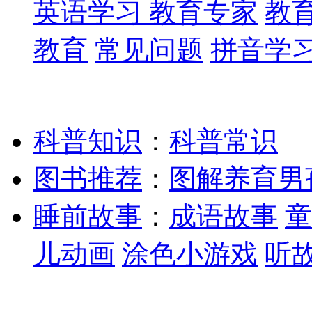
英语学习
教育专家
教
教育
常见问题
拼音学
科普知识
：
科普常识
图书推荐
：
图解养育男
睡前故事
：
成语故事
童
儿动画
涂色小游戏
听