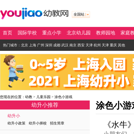
全国站
首页
国际学校
重点小学
北京幼儿园
教师园地
家庭
热门城市：
北京
上海
广州
深圳
成都
武汉
南京
西安
天津
杭州
天津
重庆
其他
您现在的位置：
幼教
>
儿童乐园
>
涂色小游戏
涂色小游
幼升小推荐
幼升小
《水牛
幼升小政策 幼升小择校 招生简章