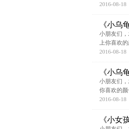
2016-08-18
《小乌
小朋友们，
上你喜欢的
2016-08-18
《小乌
小朋友们，
你喜欢的颜
2016-08-18
《小女
小朋友们，