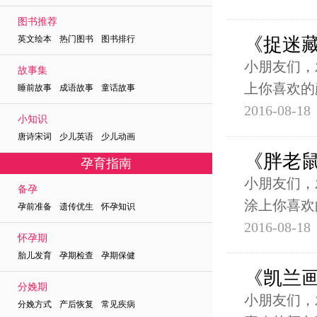
图书推荐
英文绘本 热门图书 图书排行
《捉迷
小朋友们，
故事集
上你喜欢的
睡前故事 成语故事 童话故事
2016-08-18
小知识
唐诗宋词 少儿英语 少儿动画
《胖老
孕育指南
小朋友们，
备孕
涂上你喜欢
孕前准备 遗传优生 怀孕知识
2016-08-18
怀孕期
胎儿发育 孕期检查 孕期保健
《凯兰
分娩期
小朋友们，
分娩方式 产后恢复 常见疾病