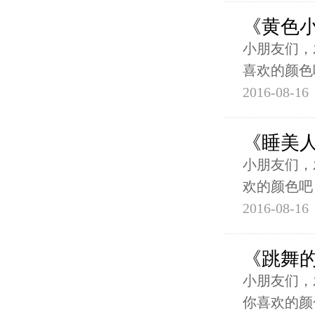
《黄色
小朋友们，
喜欢的颜色
2016-08-16
《睡美
小朋友们，
欢的颜色吧
2016-08-16
《跳舞
小朋友们，
你喜欢的颜