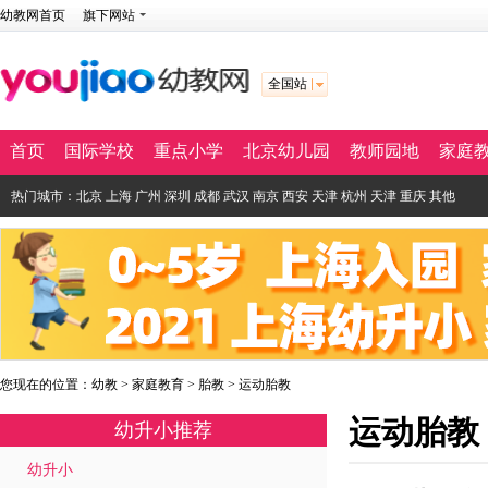
幼教网首页
旗下网站
全国站
首页
国际学校
重点小学
北京幼儿园
教师园地
家庭
热门城市：
北京
上海
广州
深圳
成都
武汉
南京
西安
天津
杭州
天津
重庆
其他
您现在的位置：
幼教
>
家庭教育
>
胎教
>
运动胎教
运动胎教
幼升小推荐
幼升小