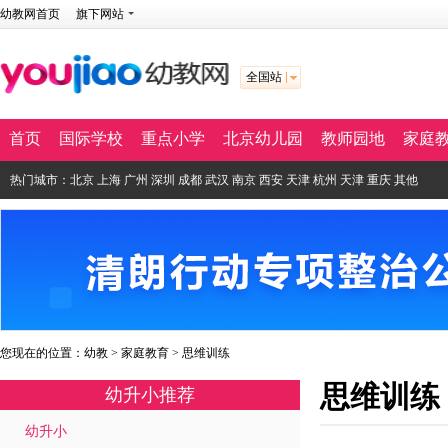
幼教网首页
旗下网站
全国站
首页
国际学校
重点小学
北京幼儿园
教师园地
家庭
热门城市：
北京
上海
广州
深圳
成都
武汉
南京
西安
天津
杭州
天津
重庆
其他
您现在的位置：
幼教
>
家庭教育
>
思维训练
思维训练
幼升小推荐
幼升小