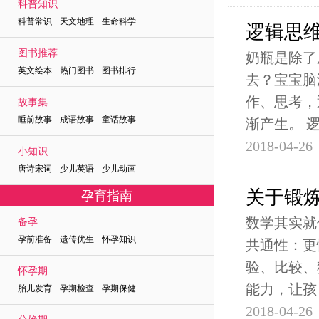
科普知识
科普常识 天文地理 生命科学
逻辑思
图书推荐
奶瓶是除了
英文绘本 热门图书 图书排行
去？宝宝脑
作、思考，
故事集
睡前故事 成语故事 童话故事
渐产生。 
2018-04-26
小知识
唐诗宋词 少儿英语 少儿动画
关于锻
孕育指南
数学其实就
备孕
孕前准备 遗传优生 怀孕知识
共通性：更
验、比较、
怀孕期
能力，让孩
胎儿发育 孕期检查 孕期保健
2018-04-26