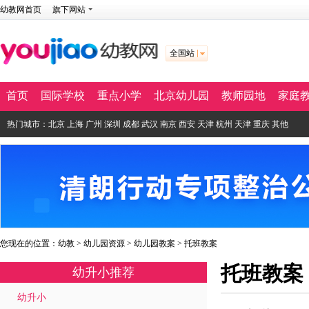
幼教网首页
旗下网站
全国站
首页
国际学校
重点小学
北京幼儿园
教师园地
家庭
热门城市：
北京
上海
广州
深圳
成都
武汉
南京
西安
天津
杭州
天津
重庆
其他
您现在的位置：
幼教
>
幼儿园资源
>
幼儿园教案
>
托班教案
托班教案
幼升小推荐
幼升小