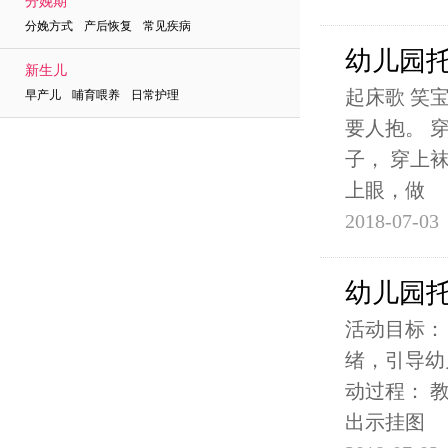
分娩期
分娩方式 产后恢复 常见疾病
幼儿园
新生儿
起床歌 笑
早产儿 哺育喂养 日常护理
要人抱。 
子， 穿上
上眼，做
2018-07-03
幼儿园
活动目标：
绪，引导幼
动过程： 
出示挂图