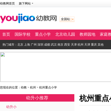
幼教网首页
旗下网站
全国站
首页
国际学校
重点小学
北京幼儿园
教师园地
家庭
热门城市：
北京
上海
广州
深圳
成都
武汉
南京
西安
天津
杭州
天津
重庆
其他
您现在的位置：
幼教
>
杭州
>
杭州重点小学
杭州重点
幼升小推荐
幼升小