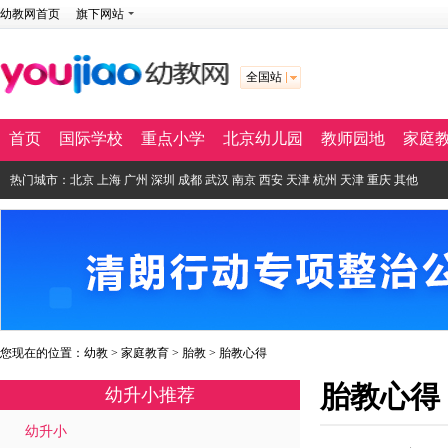
幼教网首页
旗下网站
全国站
首页
国际学校
重点小学
北京幼儿园
教师园地
家庭
热门城市：
北京
上海
广州
深圳
成都
武汉
南京
西安
天津
杭州
天津
重庆
其他
您现在的位置：
幼教
>
家庭教育
>
胎教
>
胎教心得
胎教心得
幼升小推荐
幼升小