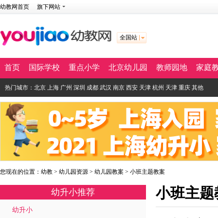
幼教网首页
旗下网站
全国站
首页
国际学校
重点小学
北京幼儿园
教师园地
家庭
热门城市：
北京
上海
广州
深圳
成都
武汉
南京
西安
天津
杭州
天津
重庆
其他
您现在的位置：
幼教
>
幼儿园资源
>
幼儿园教案
>
小班主题教案
小班主题
幼升小推荐
幼升小