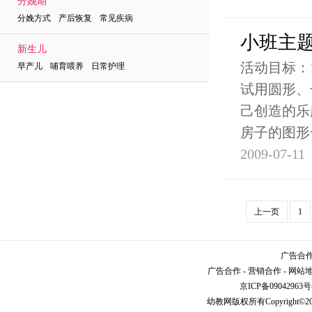
分娩期
分娩方式 产后恢复 常见疾病
小班主
新生儿
活动目标：
早产儿 哺育喂养 日常护理
试用圆形、
己创造的乐
房子的图形
2009-07-11
上一页
1
广告合作请
广告合作
-
营销合作
-
网站
京ICP备09042963号
幼教网
版权所有Copyright©2005-2