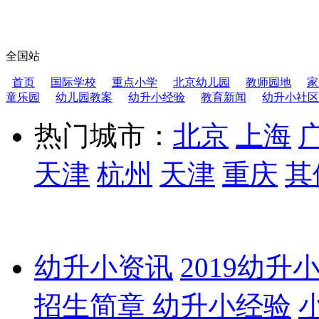
全国站
首页
国际学校
重点小学
北京幼儿园
教师园地
家
童乐园
幼儿园教案
幼升小经验
教育新闻
幼升小社区
热门城市：
北京
上海
天津
杭州
天津
重庆
其
幼升小资讯
2019幼升
招生简章
幼升小经验