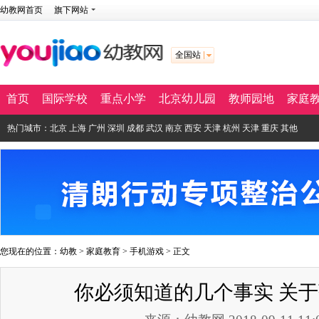
幼教网首页
旗下网站
全国站
首页
国际学校
重点小学
北京幼儿园
教师园地
家庭
热门城市：
北京
上海
广州
深圳
成都
武汉
南京
西安
天津
杭州
天津
重庆
其他
您现在的位置：
幼教
>
家庭教育
>
手机游戏
> 正文
你必须知道的几个事实 关