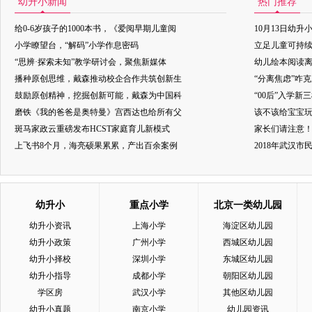
幼升小新闻
热门推荐
给0-6岁孩子的1000本书，《爱阅早期儿童阅
10月13日幼升
小学瞭望台，“解码”小学作息密码
立足儿童可持
“思辨·探索未知”教学研讨会，聚焦新媒体
幼儿绘本阅读
播种原创思维，戴森推动校企合作共筑创新生
“分离焦虑”咋
鼓励原创精神，挖掘创新可能，戴森为中国科
“00后”入学新
磨铁《我的爸爸是奥特曼》宫西达也给所有父
该不该给宝宝玩
斑马家政云重磅发布HCST家庭育儿新模式
家长们请注意
上飞书8个月，海亮硕果累累，产出百余案例
2018年武汉
幼升小
重点小学
北京一类幼儿园
幼升小资讯
上海小学
海淀区幼儿园
幼升小政策
广州小学
西城区幼儿园
幼升小择校
深圳小学
东城区幼儿园
幼升小指导
成都小学
朝阳区幼儿园
学区房
武汉小学
其他区幼儿园
幼升小真题
南京小学
幼儿园资讯