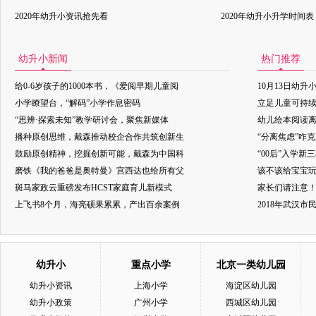
2020年幼升小资讯抢先看
2020年幼升小升学时间表
幼升小新闻
热门推荐
给0-6岁孩子的1000本书，《爱阅早期儿童阅
10月13日幼升
小学瞭望台，“解码”小学作息密码
立足儿童可持
“思辨·探索未知”教学研讨会，聚焦新媒体
幼儿绘本阅读
播种原创思维，戴森推动校企合作共筑创新生
“分离焦虑”咋
鼓励原创精神，挖掘创新可能，戴森为中国科
“00后”入学新
磨铁《我的爸爸是奥特曼》宫西达也给所有父
该不该给宝宝玩
斑马家政云重磅发布HCST家庭育儿新模式
家长们请注意
上飞书8个月，海亮硕果累累，产出百余案例
2018年武汉
幼升小
重点小学
北京一类幼儿园
幼升小资讯
上海小学
海淀区幼儿园
幼升小政策
广州小学
西城区幼儿园