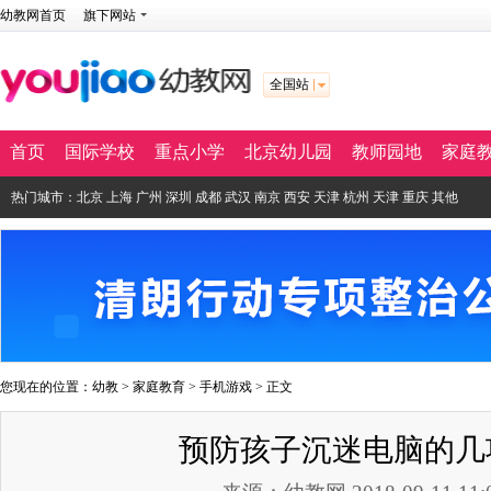
幼教网首页
旗下网站
全国站
首页
国际学校
重点小学
北京幼儿园
教师园地
家庭
热门城市：
北京
上海
广州
深圳
成都
武汉
南京
西安
天津
杭州
天津
重庆
其他
您现在的位置：
幼教
>
家庭教育
>
手机游戏
> 正文
预防孩子沉迷电脑的几